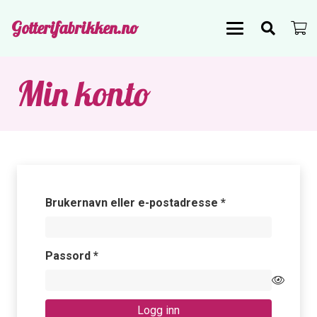
Gotterifabrikken.no
Min konto
Påkrevd
Brukernavn eller e-postadresse
*
Påkrevd
Passord
*
Logg inn