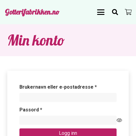
Gotterifabrikken.no
Min konto
Påkrevd
Brukernavn eller e-postadresse
*
Påkrevd
Passord
*
Logg inn