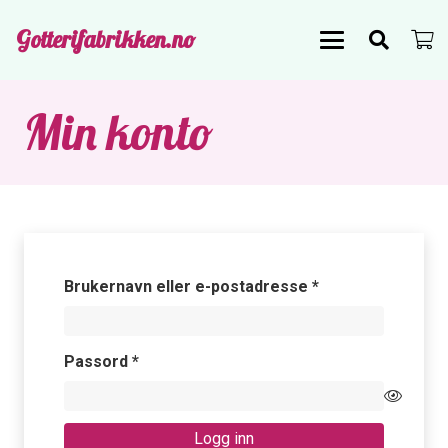
Gotterifabrikken.no
Min konto
Påkrevd
Brukernavn eller e-postadresse
*
Påkrevd
Passord
*
Logg inn