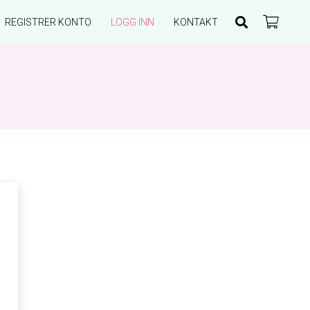
REGISTRER KONTO
LOGG INN
KONTAKT
Du har ingen produkter i handlekurven.