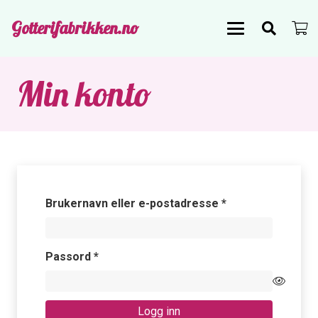
Gotterifabrikken.no
Min konto
Påkrevd
Brukernavn eller e-postadresse
*
Påkrevd
Passord
*
Logg inn