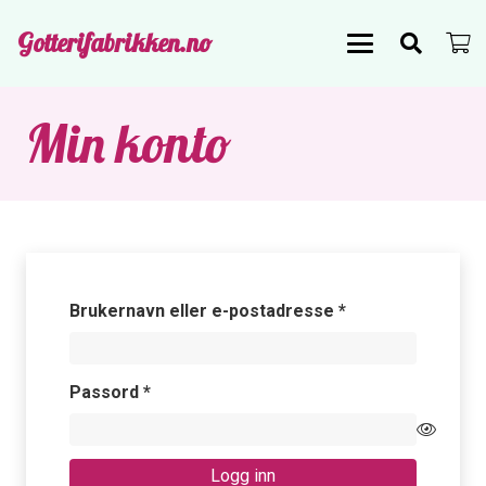
Gotterifabrikken.no
Min konto
Påkrevd
Brukernavn eller e-postadresse
*
Påkrevd
Passord
*
Logg inn