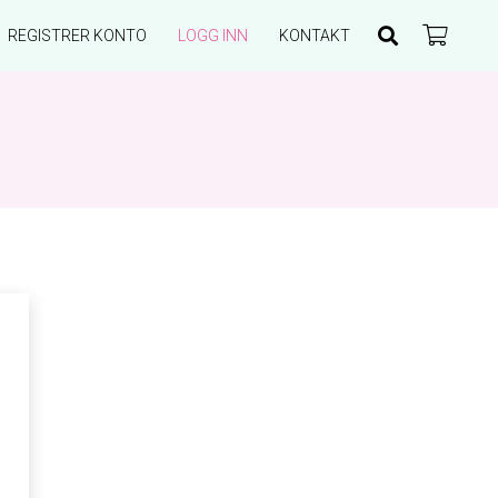
REGISTRER KONTO
LOGG INN
KONTAKT
Du har ingen produkter i handlekurven.