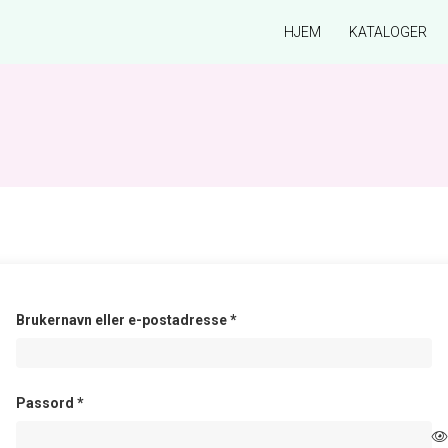
HJEM
KATALOGER
Påkrevd
Brukernavn eller e-postadresse
*
Påkrevd
Passord
*