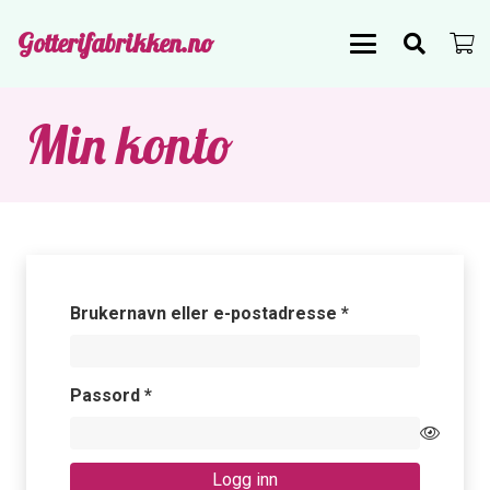
Gotterifabrikken.no
Min konto
Påkrevd
Brukernavn eller e-postadresse
*
Påkrevd
Passord
*
Logg inn