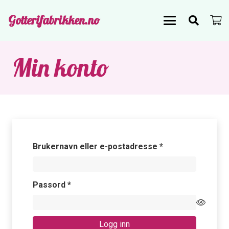
Gotterifabrikken.no
Min konto
Påkrevd
Brukernavn eller e-postadresse
*
Påkrevd
Passord
*
Logg inn