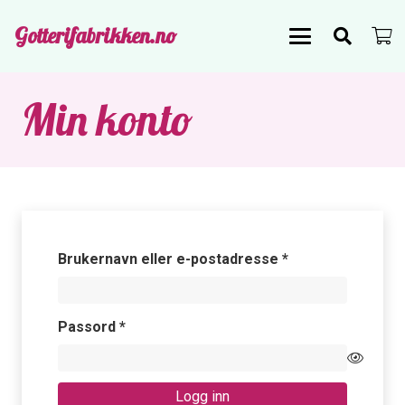
Gotterifabrikken.no
Min konto
Påkrevd
Brukernavn eller e-postadresse
*
Påkrevd
Passord
*
Logg inn