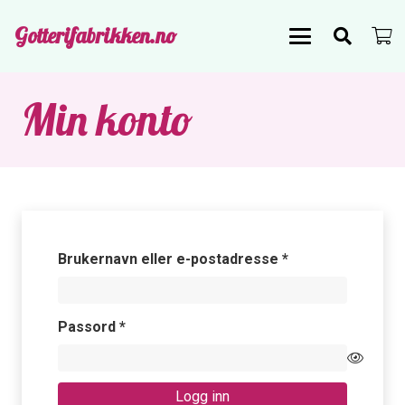
Gotterifabrikken.no
Min konto
Påkrevd
Brukernavn eller e-postadresse
*
Påkrevd
Passord
*
Logg inn