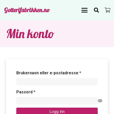
Gotterifabrikken.no
Min konto
Påkrevd
Brukernavn eller e-postadresse
*
Påkrevd
Passord
*
Logg inn