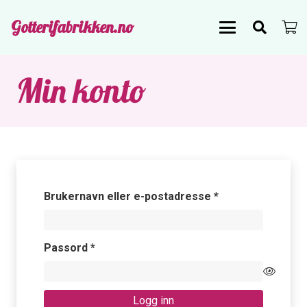
Gotterifabrikken.no
Min konto
Påkrevd
Brukernavn eller e-postadresse
*
Påkrevd
Passord
*
Logg inn