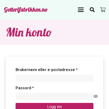
Gotterifabrikken.no
Min konto
Påkrevd
Brukernavn eller e-postadresse
*
Påkrevd
Passord
*
Logg inn