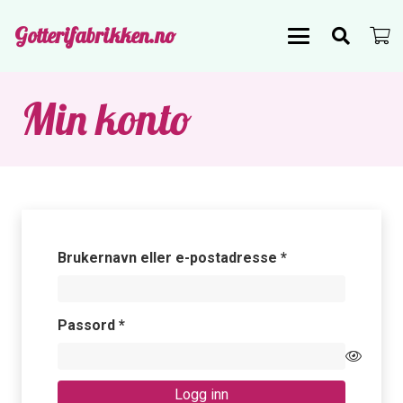
Gotterifabrikken.no
Min konto
Påkrevd
Brukernavn eller e-postadresse
*
Påkrevd
Passord
*
Logg inn