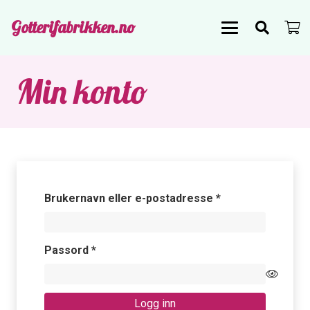
Gotterifabrikken.no
Min konto
Påkrevd
Brukernavn eller e-postadresse
*
Påkrevd
Passord
*
Logg inn