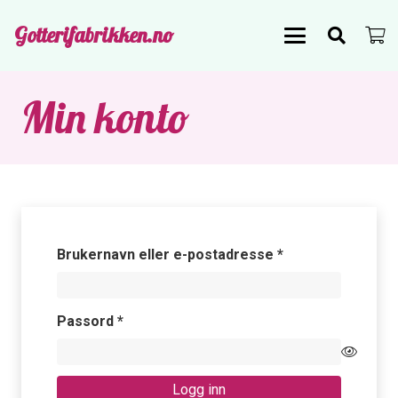
Gotterifabrikken.no
Min konto
Påkrevd
Brukernavn eller e-postadresse
*
Påkrevd
Passord
*
Logg inn