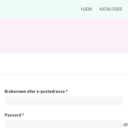
HJEM
KATALOGER
Påkrevd
Brukernavn eller e-postadresse
*
Påkrevd
Passord
*