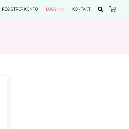
REGISTRER KONTO
LOGG INN
KONTAKT
Du har ingen produkter i handlekurven.