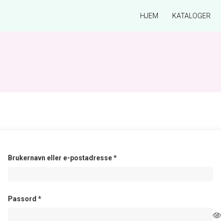
HJEM
KATALOGER
Påkrevd
Brukernavn eller e-postadresse
*
Påkrevd
Passord
*