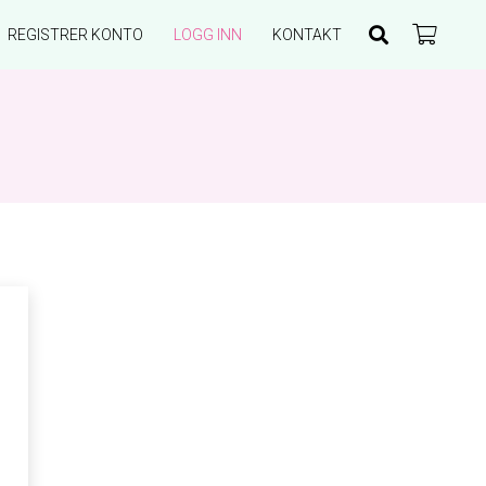
REGISTRER KONTO
LOGG INN
KONTAKT
Du har ingen produkter i handlekurven.