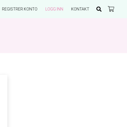
REGISTRER KONTO
LOGG INN
KONTAKT
Du har ingen produkter i handlekurven.