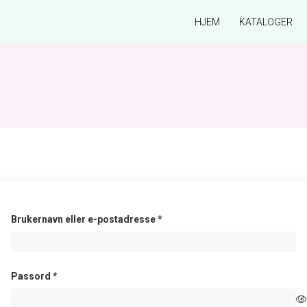
HJEM
KATALOGER
Påkrevd
Brukernavn eller e-postadresse
*
Påkrevd
Passord
*