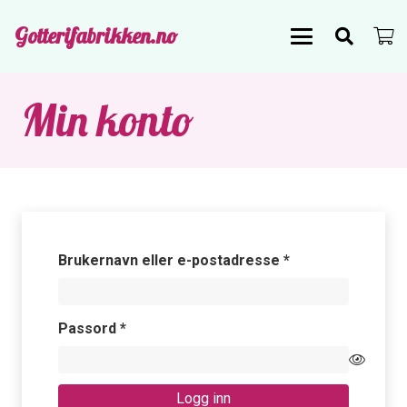
Gotterifabrikken.no
Min konto
Påkrevd
Brukernavn eller e-postadresse
*
Påkrevd
Passord
*
Logg inn