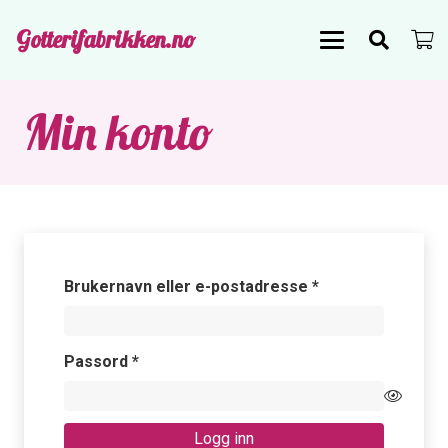
Gotterifabrikken.no
Min konto
Påkrevd
Brukernavn eller e-postadresse
*
Påkrevd
Passord
*
Logg inn