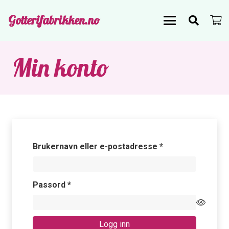
Gotterifabrikken.no
Min konto
Påkrevd
Brukernavn eller e-postadresse
*
Påkrevd
Passord
*
Logg inn