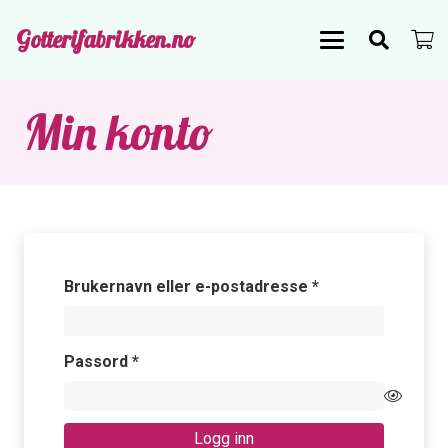
Gotterifabrikken.no
Min konto
Påkrevd
Brukernavn eller e-postadresse
*
Påkrevd
Passord
*
Logg inn