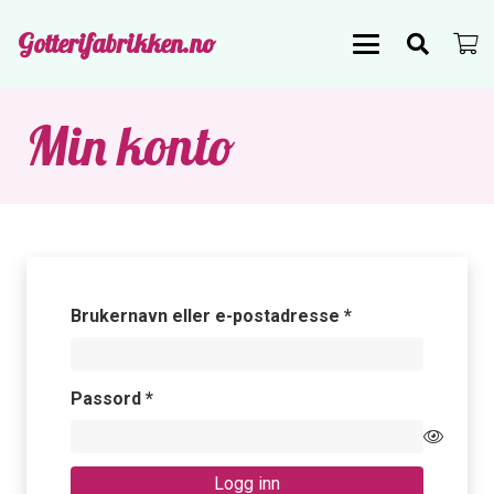
Gotterifabrikken.no
Min konto
Påkrevd
Brukernavn eller e-postadresse
*
Påkrevd
Passord
*
Logg inn