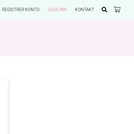
REGISTRER KONTO
LOGG INN
KONTAKT
Du har ingen produkter i handlekurven.