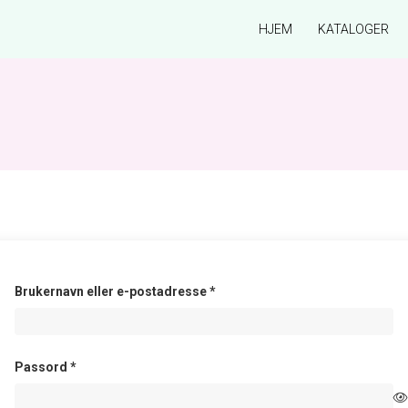
HJEM
KATALOGER
Påkrevd
Brukernavn eller e-postadresse
*
Påkrevd
Passord
*