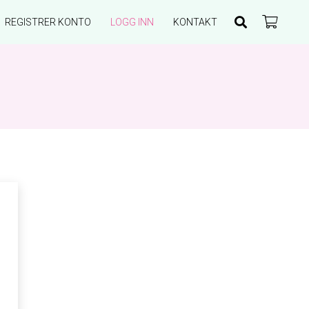
REGISTRER KONTO
LOGG INN
KONTAKT
Du har ingen produkter i handlekurven.