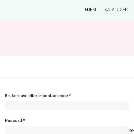
HJEM
KATALOGER
Påkrevd
Brukernavn eller e-postadresse
*
Påkrevd
Passord
*