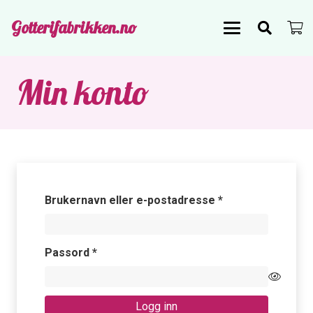
Gotterifabrikken.no
Min konto
Påkrevd
Brukernavn eller e-postadresse
*
Påkrevd
Passord
*
Logg inn