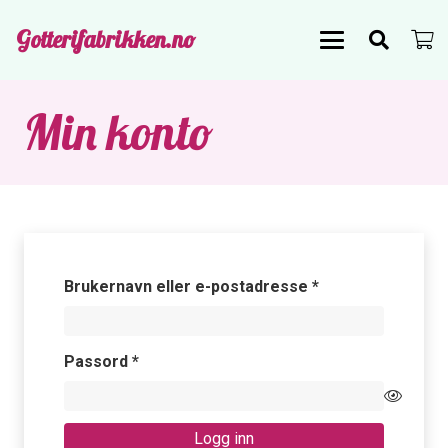
Gotterifabrikken.no
Min konto
Påkrevd
Brukernavn eller e-postadresse
*
Påkrevd
Passord
*
Logg inn