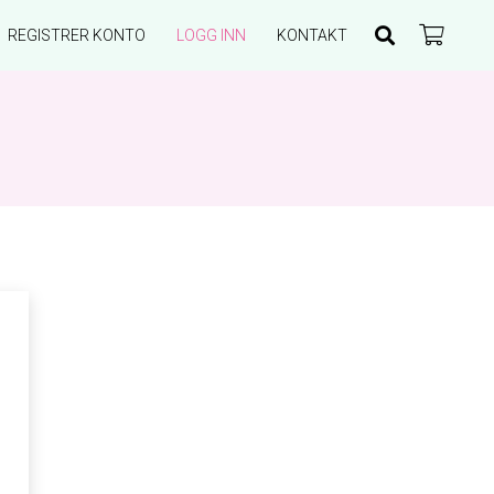
REGISTRER KONTO
LOGG INN
KONTAKT
Du har ingen produkter i handlekurven.