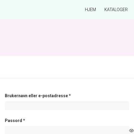
HJEM
KATALOGER
Påkrevd
Brukernavn eller e-postadresse
*
Påkrevd
Passord
*