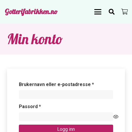
Gotterifabrikken.no
Min konto
Påkrevd
Brukernavn eller e-postadresse
*
Påkrevd
Passord
*
Logg inn