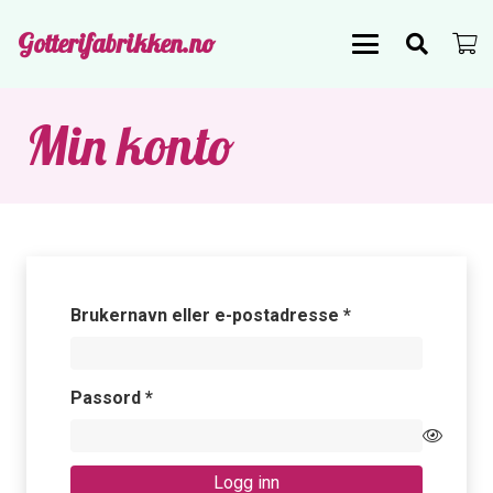
Gotterifabrikken.no
Min konto
Påkrevd
Brukernavn eller e-postadresse
*
Påkrevd
Passord
*
Logg inn