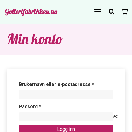
Gotterifabrikken.no
Min konto
Påkrevd
Brukernavn eller e-postadresse
*
Påkrevd
Passord
*
Logg inn