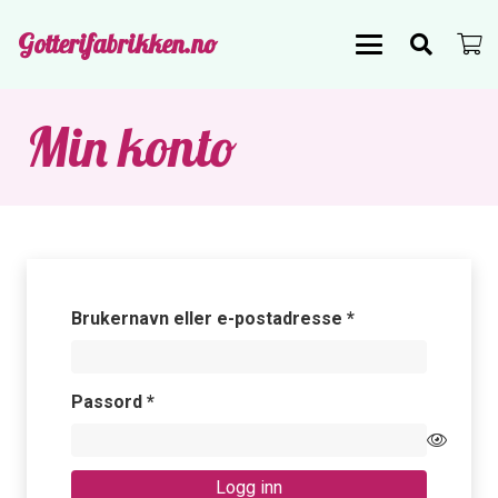
Gotterifabrikken.no
Min konto
Påkrevd
Brukernavn eller e-postadresse
*
Påkrevd
Passord
*
Logg inn