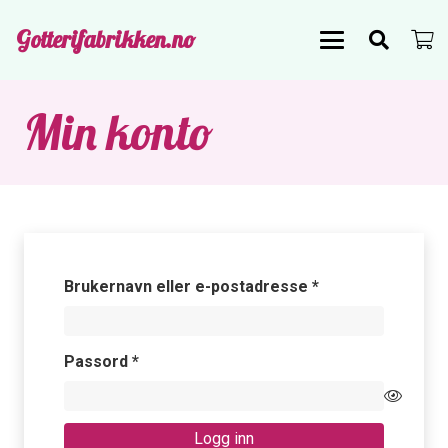
Gotterifabrikken.no
Min konto
Påkrevd
Brukernavn eller e-postadresse
*
Påkrevd
Passord
*
Logg inn