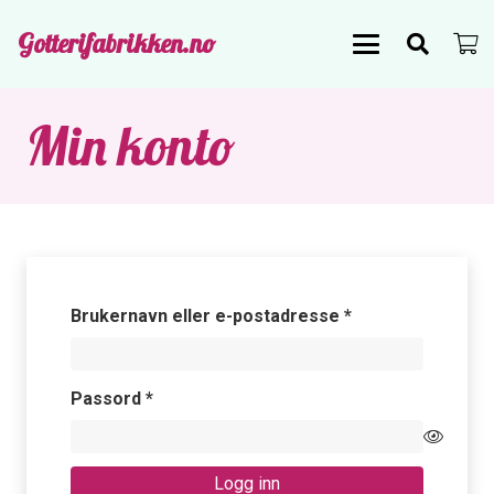
Gotterifabrikken.no
Min konto
Påkrevd
Brukernavn eller e-postadresse
*
Påkrevd
Passord
*
Logg inn