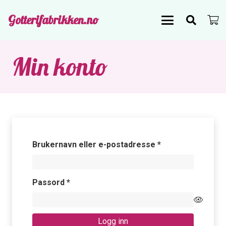
Gotterifabrikken.no
Min konto
Påkrevd
Brukernavn eller e-postadresse
*
Påkrevd
Passord
*
Logg inn