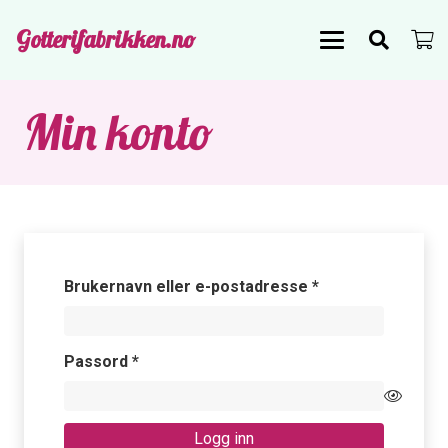
Gotterifabrikken.no
Min konto
Påkrevd
Brukernavn eller e-postadresse
*
Påkrevd
Passord
*
Logg inn