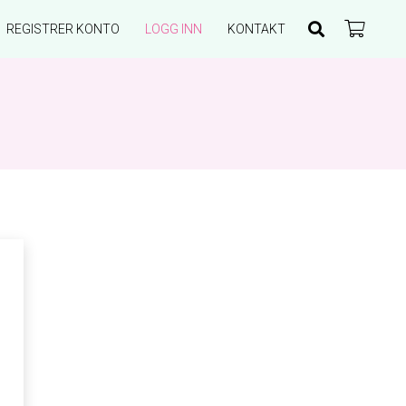
REGISTRER KONTO
LOGG INN
KONTAKT
Du har ingen produkter i handlekurven.