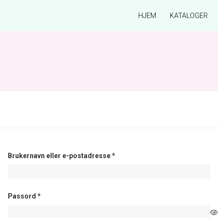
HJEM
KATALOGER
Påkrevd
Brukernavn eller e-postadresse
*
Påkrevd
Passord
*