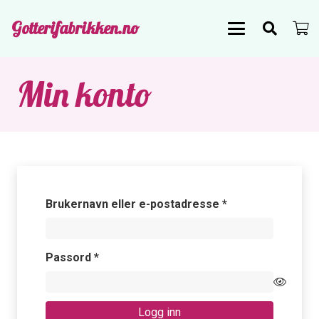
Gotterifabrikken.no
Min konto
Påkrevd
Brukernavn eller e-postadresse
*
Påkrevd
Passord
*
Logg inn