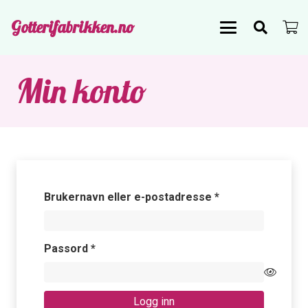
Gotterifabrikken.no
Min konto
Påkrevd
Brukernavn eller e-postadresse
*
Påkrevd
Passord
*
Logg inn