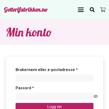
Gotterifabrikken.no
Min konto
Påkrevd
Brukernavn eller e-postadresse
*
Påkrevd
Passord
*
Logg inn