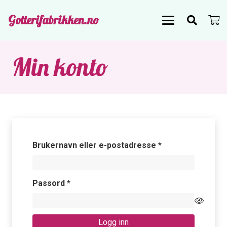
Gotterifabrikken.no
Min konto
Påkrevd
Brukernavn eller e-postadresse
*
Påkrevd
Passord
*
Logg inn