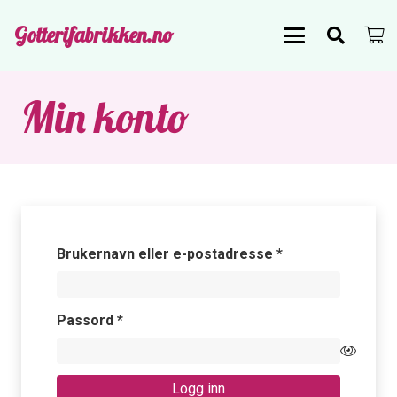
Gotterifabrikken.no
Min konto
Påkrevd
Brukernavn eller e-postadresse
*
Påkrevd
Passord
*
Logg inn