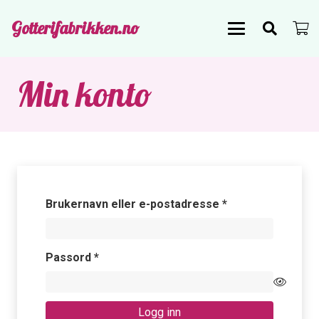
Gotterifabrikken.no
Min konto
Påkrevd
Brukernavn eller e-postadresse
*
Påkrevd
Passord
*
Logg inn