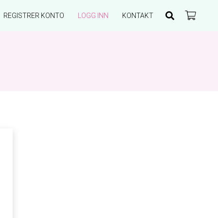
REGISTRER KONTO
LOGG INN
KONTAKT
Du har ingen produkter i handlekurven.