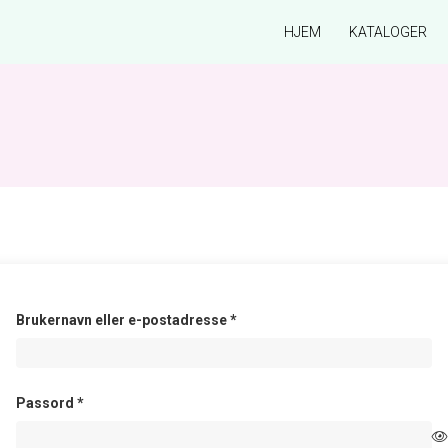
HJEM
KATALOGER
Påkrevd
Brukernavn eller e-postadresse
*
Påkrevd
Passord
*