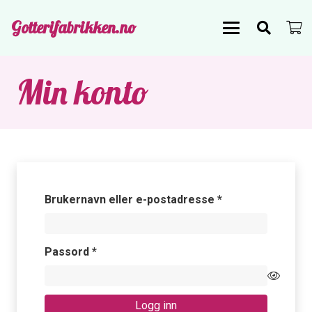
Gotterifabrikken.no
Min konto
Påkrevd
Brukernavn eller e-postadresse
*
Påkrevd
Passord
*
Logg inn