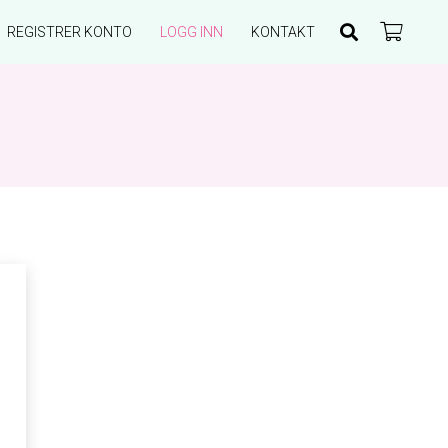
REGISTRER KONTO
LOGG INN
KONTAKT
Du har ingen produkter i handlekurven.