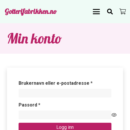
Gotterifabrikken.no
Min konto
Påkrevd
Brukernavn eller e-postadresse
*
Påkrevd
Passord
*
Logg inn