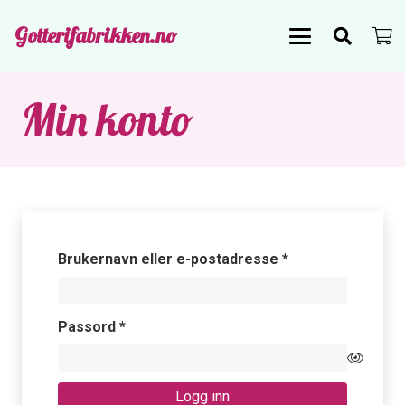
Gotterifabrikken.no
Min konto
Påkrevd
Brukernavn eller e-postadresse
*
Påkrevd
Passord
*
Logg inn